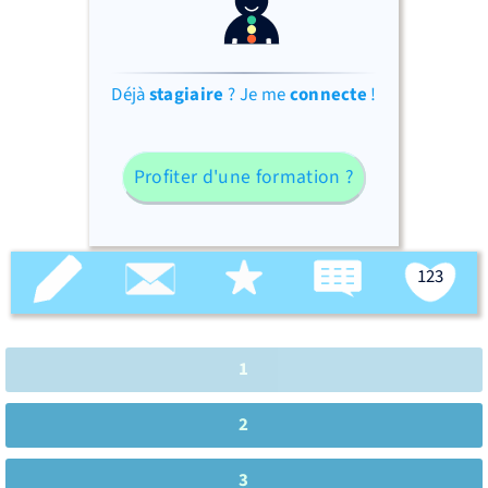
Déjà
stagiaire
? Je me
connecte
!
Profiter d'une formation ?
123
1
2
3