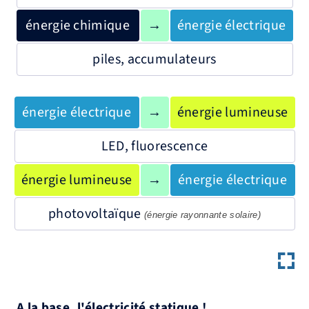
énergie chimique
→
énergie électrique
piles, accumulateurs
énergie électrique
→
énergie lumineuse
LED, fluorescence
énergie lumineuse
→
énergie électrique
photovoltaïque
(énergie rayonnante solaire)
A la base, l'électricité statique !