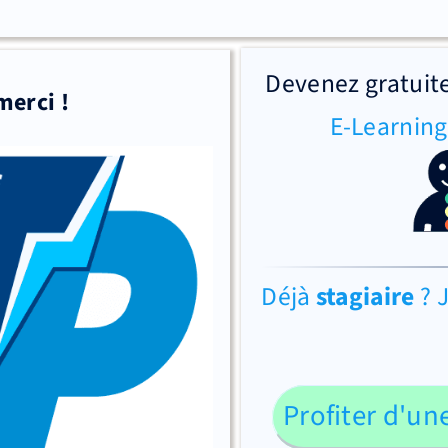
Devenez gratuite
merci !
E-Learnin
Déjà
stagiaire
? 
Profiter d'un