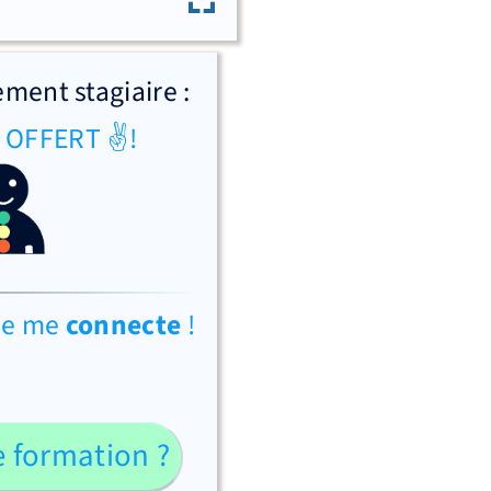
ment stagiaire :
g OFFERT ✌!
Je me
connecte
!
e formation ?