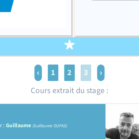
‹
›
1
2
3
Cours extrait du stage :
r :
Guillaume
(Guillaume DUPAS)