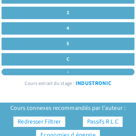
3
4
5
C
›
INDUSTRONIC
Cours extrait du stage :
Cours connexes recommandés par l'auteur :
Redresser Filtrer
Passifs R L C
Economies d.énergie