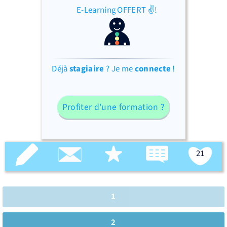
E-Learning OFFERT ✌!
Déjà
stagiaire
? Je me
connecte
!
Profiter d'une formation ?
21
1
2