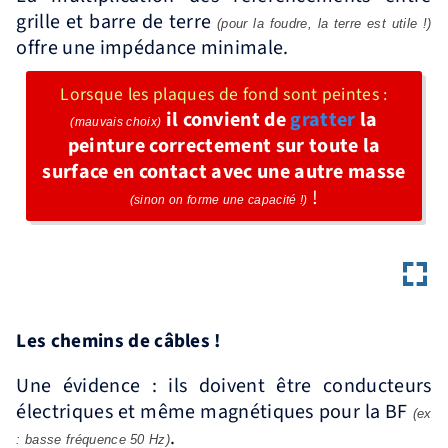
grille et barre de terre
(pour la foudre, la terre est utile !)
offre une impédance minimale.
Lorsque les plaques de fond sont peintes :
il convient de
gratter
la
(mauvais choix)
peinture correctement sur toute la
surface en contact avec une autre masse
!
(sinon on forme une capacité !)
Les chemins de câbles !
Une évidence : ils doivent être conducteurs
électriques et même magnétiques pour la BF
(ex
.
: basse fréquence 50 Hz)