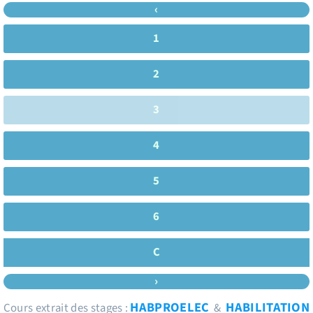
‹
1
2
3
4
5
6
C
›
HABPROELEC
HABILITATION
Cours extrait des stages :
&