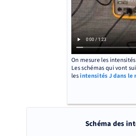
On mesure les intensités 
Les schémas qui vont sui
les
intensités J dans le
Schéma des int