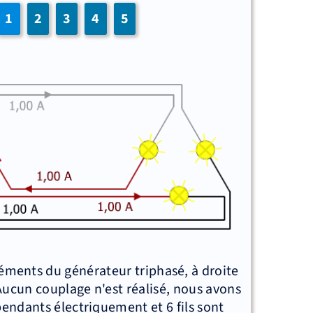
1
2
3
4
5
léments du générateur triphasé, à droite
 Aucun couplage n'est réalisé, nous avons
pendants électriquement et 6 fils sont