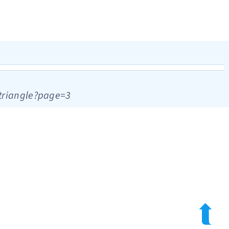
.triangle?page=3
➦