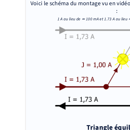
Voici le schéma du montage vu en vidéo
:
1 A au lieu de ≃ 100 mA et 1.73 A au lie
Triangle équil