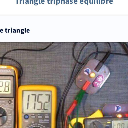
Triangle triphasé équilibré
 triangle