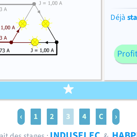
Déjà
st
Profi
‹
›
1
2
3
4
C
INDUSELEC
HABP
ait des stages :
&