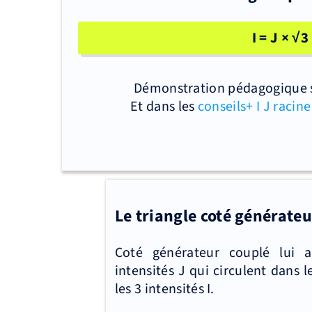
I = J × √3
Démonstration pédagogique su
Et dans les
conseils+ I J racine
Le triangle coté générateu
Coté générateur couplé lui a
intensités J qui circulent dans 
les 3 intensités I.