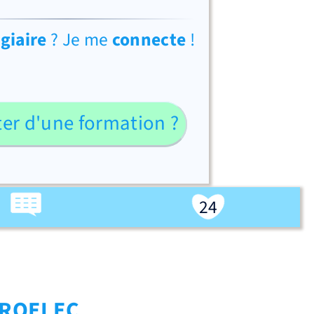
agiaire
? Je me
connecte
!
ter d'une formation ?
24
ROELEC