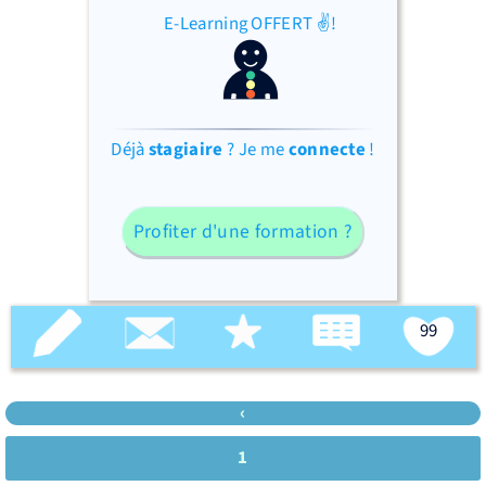
E-Learning OFFERT ✌!
Déjà
stagiaire
? Je me
connecte
!
Profiter d'une formation ?
99
‹
1