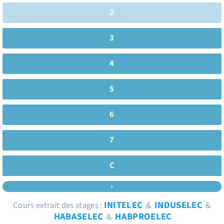
2
3
4
5
6
7
C
›
INITELEC
INDUSELEC
Cours extrait des stages :
&
&
HABASELEC
HABPROELEC
&