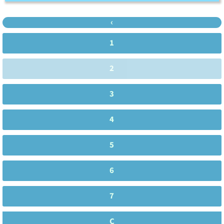
‹
1
2
3
4
5
6
7
C