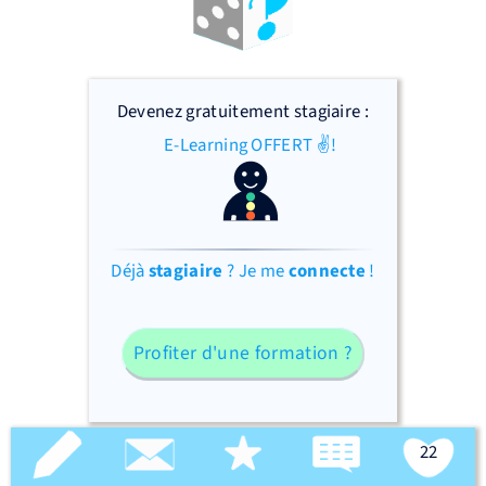
Devenez gratuitement stagiaire :
E-Learning OFFERT ✌!
Déjà
stagiaire
? Je me
connecte
!
Profiter d'une formation ?
22