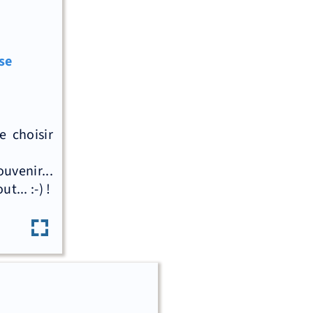
se
 choisir
uvenir...
... :-) !