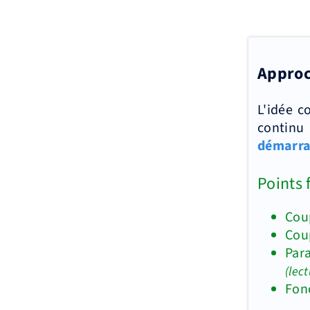
Approc
L'idée c
continu
démarr
Points 
Coup
Coup
Par
(lec
Fon