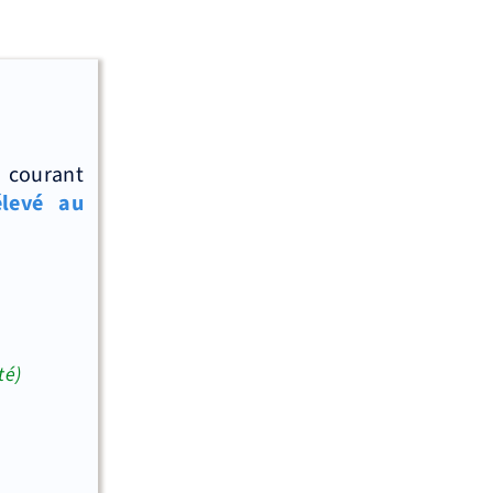
'
à courant
élevé au
té)