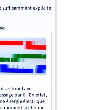
st suffisamment explicite
sse
al vectoriel avec
ssage par 0 ! En effet,
cune énergie électrique
ce moment là et donc