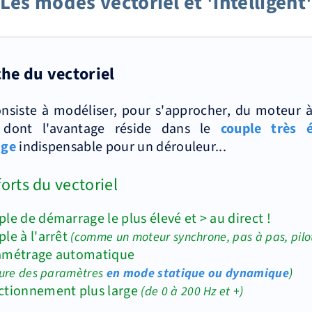
Les modes vectoriel et 'intelligent
he du vectoriel
onsiste à modéliser, pour s'approcher, du moteur 
 dont l'avantage réside dans le
couple très 
age
indispensable pour un dérouleur...
forts du vectoriel
le de démarrage le plus élevé et > au direct !
le à l'arrêt
(comme un moteur synchrone, pas à pas, pilo
amétrage automatique
ture des paramètres
en mode statique ou dynamique
)
ctionnement plus large
(de 0 à 200 Hz et +)