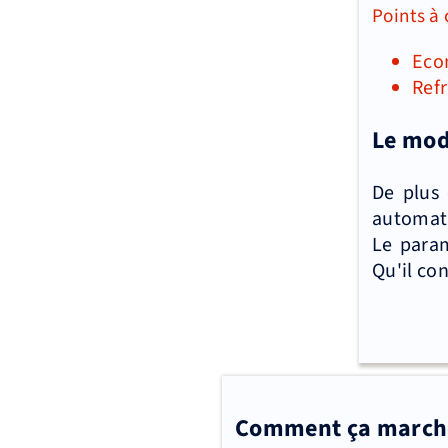
Points à
Eco
Ref
Le mode
De plus
automati
Le param
Qu'il con
Comment ça marche 