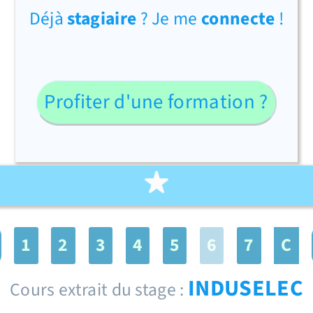
Déjà
stagiaire
? Je me
connecte
!
Profiter d'une formation ?
1
2
3
4
5
6
7
C
INDUSELEC
Cours extrait du stage :